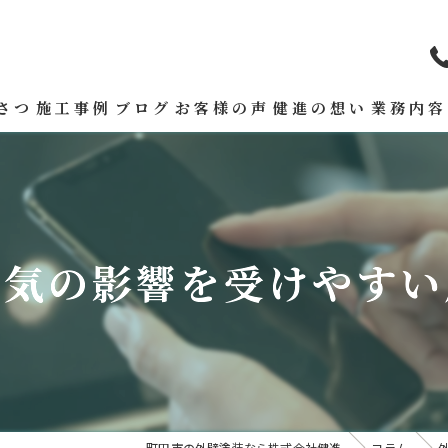
さつ
施工事例
ブログ
お客様の声
健進の想い
業務内容
天気の影響を受けやすい
町田市の外壁塗装なら株式会社健進
コラム