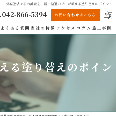
外壁塗装で家の美観を一新！健進のプロが教える塗り替えのポイント
042-866-5394
お問い合わせはこちら
よくある質問
当社の特徴
アクセス
コラム
施工事例
リフォーム
戸建て
える塗り替えのポイン
屋根
防水工事
雨漏り
壁塗装で家の美観を一新！健進のプロが教える塗り替えのポイント