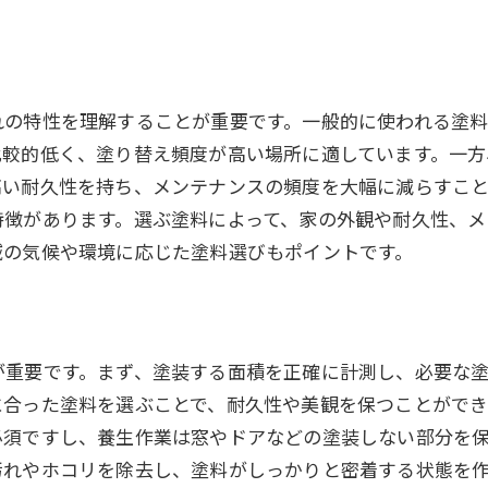
外壁塗装が家の耐久性に与える影響
防水性能を高める塗装技術
劣化を防ぐための外壁塗装の選び方
れの特性を理解することが重要です。一般的に使われる塗
外壁塗装の耐候性と耐久性の違い
比較的低く、塗り替え頻度が高い場所に適しています。一
外壁塗装で使用する塗料の耐用年数
高い耐久性を持ち、メンテナンスの頻度を大幅に減らすこと
特徴があります。選ぶ塗料によって、家の外観や耐久性、
外壁塗装が家の長寿命化に貢献する理由
域の気候や環境に応じた塗料選びもポイントです。
最新トレンドを取り入れた外壁塗装の実例紹介
今注目の外壁塗装のカラーリング
最新技術を取り入れた外壁塗装事例
エコフレンドリーな外壁塗装のトレンド
が重要です。まず、塗装する面積を正確に計測し、必要な
に合った塗料を選ぶことで、耐久性や美観を保つことができ
モダンなデザインの外壁塗装実例
必須ですし、養生作業は窓やドアなどの塗装しない部分を
外壁塗装のリノベーション事例
汚れやホコリを除去し、塗料がしっかりと密着する状態を
最新トレンドに基づく外壁塗装の提案