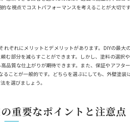
外壁塗装のタイミングを見極める方法
期的な視点でコストパフォーマンスを考えることが大切で
外壁塗装の業者選びで失敗しないためのポイント
信頼できる外壁塗装業者の選び方
外壁塗装業者の評判と口コミのチェック方法
見積もりと契約の際の注意点
、それぞれにメリットとデメリットがあります。DIYの最大
専門知識を持った業者の見分け方
に頼む部分を減らすことができます。しかし、塗料の選択
る高品質な仕上がりが期待できます。また、保証やアフタ
外壁塗装業者とのコミュニケーションの重要性
くなることが一般的です。どちらを選ぶにしても、外壁塗装
外壁塗装業者のアフターサービスを確認しよう
方法を選びましょう。
プロに聞いた外壁塗装の効果的なメンテナンス方法
外壁塗装後のメンテナンスの重要性
定期的な点検とその方法
装の重要なポイントと注意点
外壁塗装の劣化サインを見逃さない方法
効果的な外壁清掃の方法