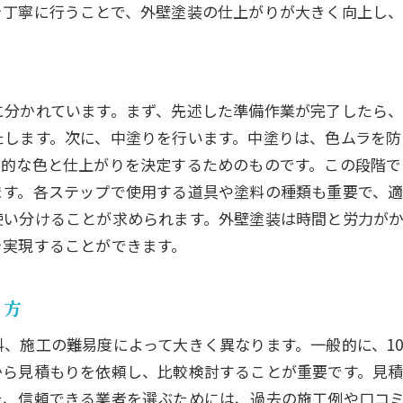
を丁寧に行うことで、外壁塗装の仕上がりが大きく向上し
外壁塗装を成功させるための塗料選びのコツ
塗料の種類とその特徴を知ろう
環境に優しい塗料の選び方
に分かれています。まず、先述した準備作業が完了したら
耐久性に優れた塗料の選び方
たします。次に、中塗りを行います。中塗りは、色ムラを防
おしゃれな外観を実現する塗料の選び方
終的な色と仕上がりを決定するためのものです。この段階
外壁塗装に最適な塗料の見極め方
ます。各ステップで使用する道具や塗料の種類も重要で、
塗料選びで失敗しないためのポイント
使い分けることが求められます。外壁塗装は時間と労力が
外壁塗装のタイミングと季節による影響を知ろう
を実現することができます。
外壁塗装に最適な季節とその理由
季節ごとの外壁塗装のメリット・デメリット
り方
気候条件が外壁塗装に与える影響
、施工の難易度によって大きく異なります。一般的に、100
外壁塗装の計画を立てるためのタイミング
から見積もりを依頼し、比較検討することが重要です。見
人気のシーズンに外壁塗装する際の注意点
た、信頼できる業者を選ぶためには、過去の施工例や口コ