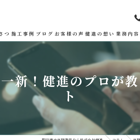
さつ
施工事例
ブログ
お客様の声
健進の想い
業務内容
を一新！健進のプロが教
ト
町田市の外壁塗装なら株式会社健進
コラム
外