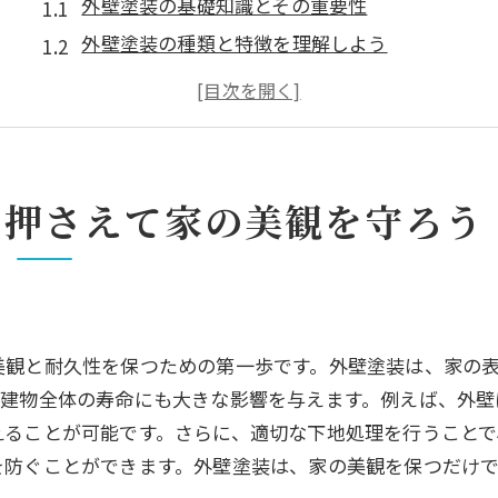
外壁塗装の基礎知識とその重要性
外壁塗装の種類と特徴を理解しよう
外壁塗装の準備と必要な道具
外壁塗装のプロセスと手順の詳細
外壁塗装の費用の目安と見積もりの取り方
DIYとプロの外壁塗装の違い
を押さえて家の美観を守ろう
プロが教える外壁塗装の重要なポイントと注意点
失敗しない外壁塗装の計画方法
外壁塗装のタイミングと気候の影響
外壁塗装の塗料選びのコツ
美観と耐久性を保つための第一歩です。外壁塗装は、家の
高品質な外壁塗装を実現するためのポイント
、建物全体の寿命にも大きな影響を与えます。例えば、外壁
外壁塗装のトラブル事例とその対策
えることが可能です。さらに、適切な下地処理を行うことで
外壁塗装後のメンテナンス方法
を防ぐことができます。外壁塗装は、家の美観を保つだけ
外壁塗装で家の耐久性を高める方法を徹底解説