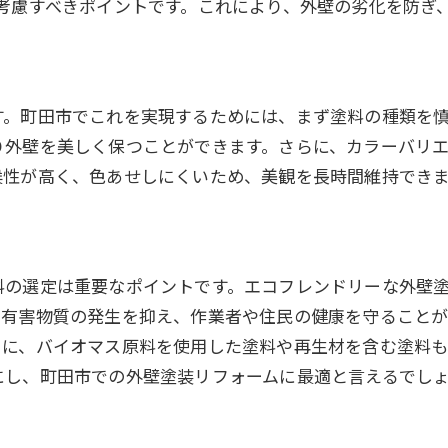
考慮すべきポイントです。これにより、外壁の劣化を防ぎ
を損なわないための注意点
塗装で住宅の資産価値を高める方法
す。町田市でこれを実現するためには、まず塗料の種類を
り外壁を美しく保つことができます。さらに、カラーバリ
候性が高く、色あせしにくいため、美観を長時間維持でき
の選定は重要なポイントです。エコフレンドリーな外壁塗
の有害物質の発生を抑え、作業者や住民の健康を守ること
らに、バイオマス原料を使用した塗料や再生材を含む塗料も
にし、町田市での外壁塗装リフォームに最適と言えるでし
。