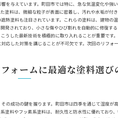
影響を与えています。町田市では特に、急な気温変化や強
ォーム後の定期点検と修理の重要性
した塗料は、微細な粒子が表面に密着し、汚れや水垢が付
リフォーム後の町田市の住宅メンテナンスガイド
の遮熱塗料も注目されています。これらの塗料は、建物の
テナンスの基本と重要性
も開発されており、小さな傷やひび割れを自動的に修復す
ごとのメンテナンス方法
、こうした最新技術を積極的に取り入れることが重要です
ちさせるための定期点検のポイント
に対応した対策を講じることが不可欠です。次回のリフォー
にできる外壁のセルフチェック法
に頼むメンテナンスのメリット
リフォームに最適な塗料選び
テナンスで外壁の美観を保つコツ
外壁塗装リフォームで住宅の美観を保つポイント
びで印象を変えるテクニック
を取り入れたデザイン塗装
、その成功の鍵を握ります。町田市は四季を通じて湿度が
を保つための塗装メンテナンス
ン系塗料やフッ素系塗料は、耐久性と防水性に優れており、
やすい場所のケア方法