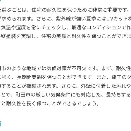
外壁塗装リフォームで失敗しないための秘訣
を選ぶことは、住宅の耐久性を保つために非常に重要です
ォーム前に確認すべきポイント
が求められます。さらに、紫外線が強い夏季にはUVカット
、気温や湿度を常にチェックし、最適なコンディションで
ある失敗例とその対策
外壁塗装を実現し、住宅の美観と耐久性を保つことができ
塗装リフォームの成功事例
しないための計画の立て方
ォーム中のトラブル対処法
ォーム後の保証とメンテナンス
田市のような地域では気候対策が不可欠です。まず、耐久
に強く、長期間美観を保つことができます。また、施工の
外壁塗装リフォームで耐久性を高める方法
施することが推奨されます。さらに、外壁に付着した汚れ
性の高い塗料の選び方
ことで、町田市の厳しい気候条件にも対応した、長持ちす
方法で耐久性を向上させるコツ
さと耐久性を長く保つことができるでしょう。
テナンスで長持ちさせる方法
効果を高める塗装テクニック
術
性の高い塗料の最新トレンド