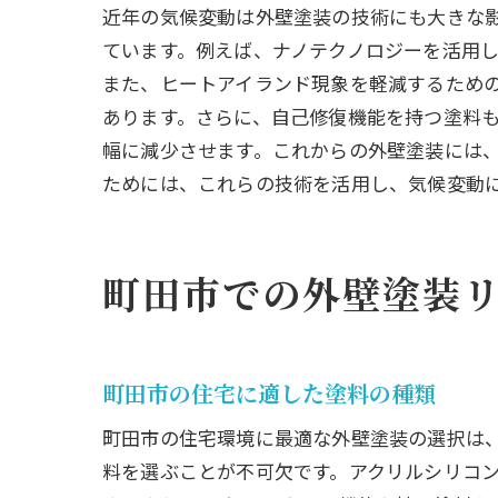
近年の気候変動は外壁塗装の技術にも大きな
リフ
ています。例えば、ナノテクノロジーを活用
外壁塗装
また、ヒートアイランド現象を軽減するため
メン
あります。さらに、自己修復機能を持つ塗料
季節
幅に減少させます。これからの外壁塗装には
長持
ためには、これらの技術を活用し、気候変動
簡単
プロ
町田市での外壁塗装
メン
町田市の
色選
町田市の住宅に適した塗料の種類
流行
町田市の住宅環境に最適な外壁塗装の選択は
美観
料を選ぶことが不可欠です。アクリルシリコ
汚れ