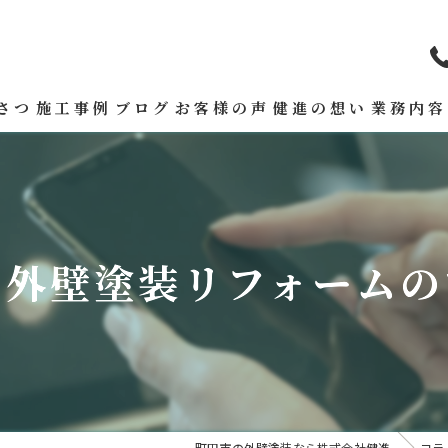
さつ
施工事例
ブログ
お客様の声
健進の想い
業務内容
る外壁塗装リフォームの
町田市の外壁塗装なら株式会社健進
コラ