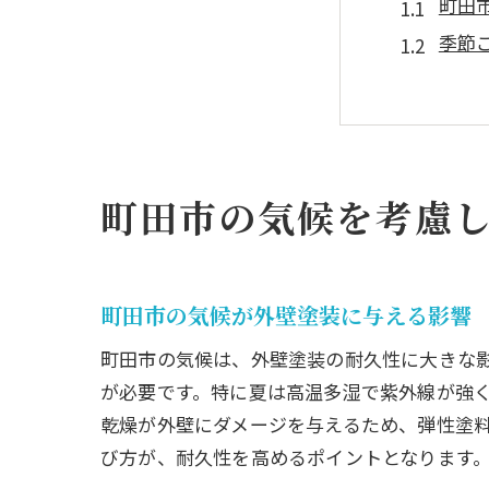
町田
季節
湿度
町田
長持
気候
町田市の気候を考慮
町田市で
町田
耐久
町田市の気候が外壁塗装に与える影響
エコ
町田市の気候は、外壁塗装の耐久性に大きな
コス
が必要です。特に夏は高温多湿で紫外線が強く
専門
乾燥が外壁にダメージを与えるため、弾性塗
塗料
び方が、耐久性を高めるポイントとなります
外壁塗装