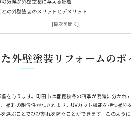
市の気候が外壁塗装に与える影響
ごとの外壁塗装のメリットとデメリット
と降雨量を考慮した塗料選び
市特有の気象条件に適した塗装方法
ちする外壁塗装のための気候対策
変動に対応する最新の外壁塗装技術
した外壁塗装リフォームのポ
の外壁塗装リフォームに最適な塗料選びのコツ
市の住宅に適した塗料の種類
性と美観を両立する塗料の選び方
フレンドリーな外壁塗料の選定
影響を与えます。町田市は春夏秋冬の四季が明確に分かれ
トパフォーマンスの高い塗料とは
、塗料の耐候性が試されます。UVカット機能を持つ塗料
家がおすすめする塗料ランキング
料を選ぶことでひび割れを防ぐことができます。このよう
選びで失敗しないためのポイント
。
リフォームを成功させるための町田市の住宅環境に合った