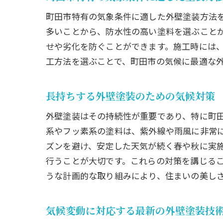
町田市の
町田市特有の気象条件に適した外壁塗装方法
リフ
多いことから、防水性の高い塗料を選ぶこと
せや劣化を防ぐことができます。施工時には
よく
工方法を選ぶことで、町田市の気候に最適な
外壁
失敗
長持ちする外壁塗装のための気候対策
リフ
リフ
外壁塗装はその持続性が重要であり、特に町
系やフッ素系の塗料は、紫外線や雨風に非常
町田市の
ズンを避け、安定した天気が続く春や秋に実
耐久
行うことが大切です。これらの対策を講じる
施工
うな計画的な取り組みにより、住まいの美し
メン
防水
気候変動に対応する最新の外壁塗装技
耐久