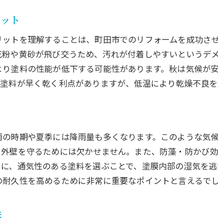
トな施工時期の見極め方
リット
ごとの施工タイミングの違い
リットを理解することは、町田市でのリフォームを成功さ
市の住宅環境に適した施工計画
花粉や黄砂が飛び交うため、汚れが付着しやすいというデ
スケジュールの立て方と注意点
より塗料の性能が低下する可能性があります。秋は気候が
タイミングが外壁塗装に与える影響
り塗料が早く乾く利点がありますが、低温により乾燥不良を
な施工タイミングでコストを抑える方法
信頼できる外壁塗装業者を見極める方法
業者を見分けるポイント
雨の時期や夏季には降雨量も多くなります。このような気
ミやレビューの活用法
ら外壁を守るためには欠かせません。また、防藻・防かび効
選びで注意すべき契約条件
らに、通気性のある塗料を選ぶことで、塗膜内部の湿気を逃
の耐久性を高めるために非常に重要なポイントと言えるで
もりの比較と適正価格の判断
ターサービスの有無を確認
法
できる業者とトラブルを避ける方法