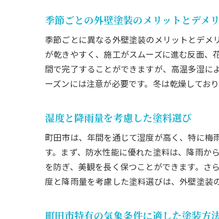
ベス
季節ごとの外壁塗装のメリットとデメ
季節
季節ごとに異なる外壁塗装のメリットとデメ
町田
が乾きやすく、施工がスムーズに進む反面、
施工
間で完了することができますが、高温多湿に
施工
ーズンには注意が必要です。冬は乾燥してお
最適
町田市で
湿度と降雨量を考慮した塗料選び
優良
町田市は、年間を通じて湿度が高く、特に梅
口コ
す。まず、防水性能に優れた塗料は、降雨か
業者
を防ぎ、美観を長く保つことができます。さ
度と降雨量を考慮した塗料選びは、外壁塗装
見積
アフ
町田市特有の気象条件に適した塗装方
信頼