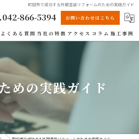
町田市で成功する外壁塗装リフォームのための実践ガイド
042-866-5394
お問い合わせはこちら
よくある質問
当社の特徴
アクセス
コラム
施工事例
リフォーム
戸建て
ための実践ガイド
屋根
防水工事
雨漏り
ム
町田市で成功する外壁塗装リフォームのための実践ガイド