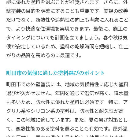
ケア
能に優れた塗料を選ぶことが推奨されます。さらに、外
壁塗装の目的を明確にすることも重要です。美観の改善
町田市に最適な外壁塗装のトレンドと色選び
だけでなく、断熱性や遮熱性の向上も考慮に入れること
最新の塗装トレンドを町田市で取り入れる
で、より快適な住環境を実現できます。最後に、施工の
方法
タイミングについても計画を立てましょう。春や秋は気
町田市の風景に合わせた色選びのポイント
候が安定しているため、塗料の乾燥時間を短縮し、仕上
個性を演出するためのカラーコーディネー
がりの品質を高めるのに最適です。
ト
季節ごとに変わる色の見え方に注意
町田市の気候に適した塗料選びのポイント
プロが教える色選びの失敗を防ぐ秘訣
町田市での外壁塗装には、地域の気候特性に応じた塗料
カラーテストを行うべき理由とその方法
選びが欠かせません。年間を通じて湿気が高く、降水量
外壁塗装で叶える町田市の家の耐久性向上
も多いため、防水性に優れた塗料は必須です。特に、ア
耐久性を高めるための塗料選定のポイント
クリル系やシリコン系の塗料は、防水性と耐久性が高
外壁の劣化を早期発見する方法
く、この地域に適しています。また、夏の暑さ対策とし
て、遮熱性能のある塗料を選ぶことも有効です。屋外温
強い耐久性を持つ外壁材の選び方