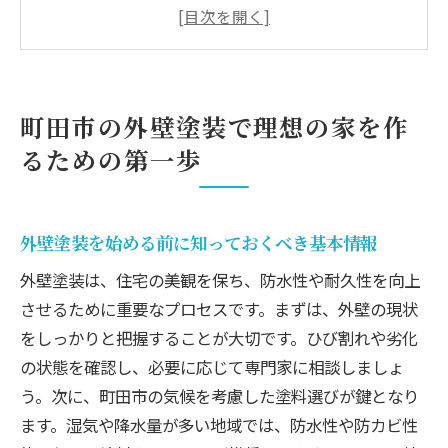
町田市の気候に適した塗料選びのポイント
準備段階で確認するべきチェックリスト
理想の塗装業者を選ぶための基準
町田市の外壁塗装で理想の家を作
予算設定と費用対効果を最大化するコツ
るための第一歩
外壁塗装のタイミングを見極める方法
外壁塗装で町田市の住宅を美しく保つ方法
外壁塗装で家の魅力を引き立てるコツ
外壁塗装を始める前に知っておくべき基本情報
長持ちする塗装を実現するメンテナンスの
外壁塗装は、住宅の美観を保ち、防水性や耐久性を向上
重要性
させるために重要なプロセスです。まずは、外壁の現状
色あせや汚れを防ぐ最新技術の紹介
をしっかりと把握することが大切です。ひび割れや劣化
町田市における外壁塗装の法律と規制
の状態を確認し、必要に応じて専門家に相談しましょ
エコフレンドリーな塗料を選ぶ理由
う。次に、町田市の気候を考慮した塗料選びが鍵となり
トラブルのない外壁塗装のためのアフター
ます。湿気や降水量が多い地域では、防水性や防カビ性