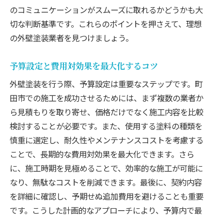
個性的なカラーコンセプトの採用方法
のコミュニケーションがスムーズに取れるかどうかも大
切な判断基準です。これらのポイントを押さえて、理想
町田市での外壁塗装成功のためのガイドブック
の外壁塗装業者を見つけましょう。
初めての外壁塗装でも安心！基本ステップ
ガイド
予算設定と費用対効果を最大化するコツ
具体例で学ぶ成功事例とそのポイント
外壁塗装を行う際、予算設定は重要なステップです。町
塗装後のメンテナンスプランの立て方
田市での施工を成功させるためには、まず複数の業者か
トラブルを未然に防ぐための事前準備
ら見積もりを取り寄せ、価格だけでなく施工内容を比較
外壁塗装のビフォーアフターを確認するポ
検討することが必要です。また、使用する塗料の種類を
イント
慎重に選定し、耐久性やメンテナンスコストを考慮する
手軽に理解できる外壁塗装の基礎知識
ことで、長期的な費用対効果を最大化できます。さら
に、施工時期を見極めることで、効率的な施工が可能に
なり、無駄なコストを削減できます。最後に、契約内容
を詳細に確認し、予期せぬ追加費用を避けることも重要
です。こうした計画的なアプローチにより、予算内で最