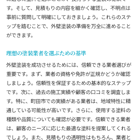
近隣との調和を図る外壁デザイン
す。そして、見積もりの内容を細かく確認し、不明点は
地域の伝統を反映した外装アプローチ
事前に質問して明確にしておきましょう。これらのステ
地域特有の気候条件に強い塗装技術
ップを踏むことで、外壁塗装の準備を万全に進めること
ができます。
町田市の景観条例に則った外壁塗装
地域住民の声を活かしたデザイン選定
理想の塗装業者を選ぶための基準
外壁塗装で町田市の個性を引き出す方法
外壁塗装を成功させるためには、信頼できる業者選びが
個性を強調する外壁デザインの選び方
重要です。まず、業者の資格や免許が正規かどうか確認
町田市の伝統とモダンを融合させるアイデ
しましょう。信頼性を保証するための基本的なステップ
ア
です。次に、過去の施工実績や顧客の口コミを調査しま
アート風外壁塗装で差をつけるテクニック
す。特に、町田市での実績がある業者は、地域特性に精
周囲との調和を図りながら個性を出すヒン
通している可能性が高いです。さらに、使用する塗料の
ト
種類や品質についても確認が必要です。信頼できる業者
オーダーメイドの外壁プランニングのすす
は、顧客のニーズに応じた最適な塗料を提案してくれる
め
でしょう。また、見積もりの透明性はもちろん、業者と