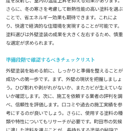
度を反射し、室内の温度上昇を抑える効果があります。
外壁塗装で断熱効果を高める方法
さらに、冬の寒さを考慮して断熱性能の高い塗料を選ぶ
湿気やカビを防ぐための塗装工法
ことで、省エネルギー効果も期待できます。これによ
長期間の耐久性を保証するための施工方法
り、快適で経済的な住環境を実現することが可能です。
成功する外壁塗装の秘訣町田市編
塗料選びは外壁塗装の成果を大きく左右するため、慎重
町田市の特性を考慮した外壁塗装の計画作
な選定が求められます。
成
実績豊富な塗装業者を選ぶための比較ポイ
準備段階で確認するべきチェックリスト
ント
外壁塗装を始める前に、しっかりと準備を整えることが
見積もりの取り方と費用の交渉術
成功への第一歩です。まず、外壁の現状を把握しましょ
施工ミスを防ぐための確認事項
う。ひび割れや剥がれがないか、またカビが生えていな
いか確認します。次に、施工を依頼する業者の評判を調
外壁塗装の失敗事例から学ぶ教訓
べ、信頼性を評価します。口コミや過去の施工実績を参
成功事例から学ぶ外壁塗装のポイント
考にするのが良いでしょう。さらに、使用する塗料の種
町田市の地域特性を活かす外壁塗装のポイント
類や特性についてもリサーチが必要です。町田市の気候
町田市の風土に適した塗料の選び方
に適した塗料を選ぶことが、長持ちする塗装の秘訣で