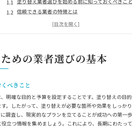
塗り替え業者選びを始める前に知っておくべきこ
信頼できる業者の特徴とは
初めての塗り替えで押さえるべき基本ポイント
業者選びにおける注意点とその理由
見積もりと契約の際に確認すべき事項
長期的な視点で選ぶ塗り替え業者のポイント
いための業者選びの基本
信頼できる塗り替え業者を見極めるポイント
過去の実績で見る業者の信頼性
口コミから見える業者の品質
おくべきこと
業者の技術力を見極める方法
は、明確な目的と予算を設定することです。塗り替えの目
訪問時にチェックすべきプロの姿勢
ます。したがって、塗り替えが必要な箇所や効果をしっか
契約前に確認する業者のライセンス
前に調査し、現実的なプランを立てることが成功への第一歩
信頼できる業者の選び方ガイド
に役立つ情報を集めましょう。これにより、長期にわたっ
業者選びで見るべき塗り替えの実績と口コミ