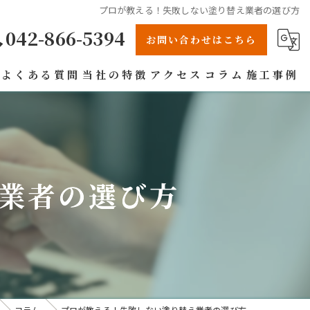
プロが教える！失敗しない塗り替え業者の選び方
042-866-5394
お問い合わせはこちら
よくある質問
当社の特徴
アクセス
コラム
施工事例
リフォーム
戸建て
業者の選び方
屋根
防水工事
雨漏り
コラム
プロが教える！失敗しない塗り替え業者の選び方