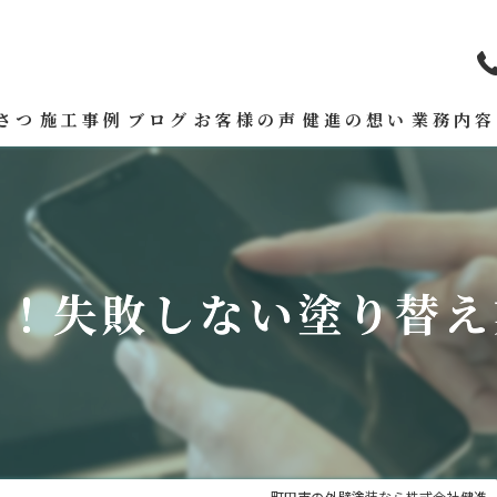
さつ
施工事例
ブログ
お客様の声
健進の想い
業務内容
る！失敗しない塗り替え
町田市の外壁塗装なら株式会社健進