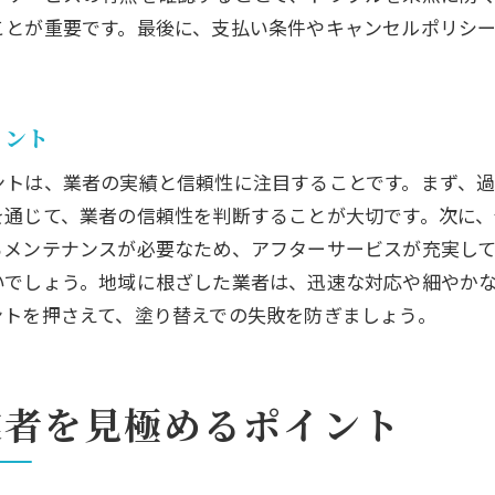
予算に応じた塗り替えプランの提案方法
ことが重要です。最後に、支払い条件やキャンセルポリシ
適切な塗り替え業者とのコミュニケーション術
業者との円滑なコミュニケーションのコツ
イント
質問力で業者の本音を引き出すテクニック
ミーティングで確認するべき重要ポイント
ントは、業者の実績と信頼性に注目することです。まず、
疑問解消による信頼構築方法
を通じて、業者の信頼性を判断することが大切です。次に
るメンテナンスが必要なため、アフターサービスが充実し
定期的な報告で安心を確保する
いでしょう。地域に根ざした業者は、迅速な対応や細やか
契約後も続く良好な関係の築き方
ントを押さえて、塗り替えでの失敗を防ぎましょう。
塗り替え業者選びで失敗しないための最終チェック
契約前に再確認すべき重要事項
最終候補から業者を絞り込む方法
業者を見極めるポイント
最後のひと押しを決める要素とは
信頼と実績を見極める最終判断基準