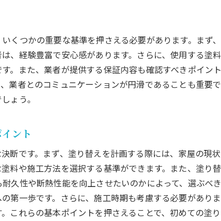
業者のポートフォリオから学ぶ塗り替えの成果
口コミでわかる業者の評判と対応力
、いくつかの重要な基準を押さえる必要があります。まず
実績から見える業者の専門分野
者は、経験豊富で安心感があります。さらに、使用する塗
口コミを利用した業者の選び方
です。また、業者が提供する保証内容も確認すべきポイント
塗り替え成功事例から見る業者の実力
に、業者とのコミュニケーションが円滑であることも重要で
でしょう。
実績比較で選ぶ理想の塗り替え業者
塗り替え成功の鍵は最適な塗料と施工方法の選択
ポイント
プロが教える塗料選びのポイント
施工方法が塗り替えの仕上がりを左右する理由
な決断です。まず、塗り替えを計画する際には、家屋の現状
塗料の種類とそのメリット・デメリット
な塗料や施工方法を選択する基準ができます。また、塗り
も耐久性や断熱性能を向上させたいのかによって、選ぶべ
施工方法の違いとその影響
への第一歩です。さらに、施工時期も考慮する必要がありま
塗料と施工法の組み合わせで見つける最適解
す。これらの基本ポイントを押さえることで、初めての塗
長持ちする塗り替えのための塗料選び