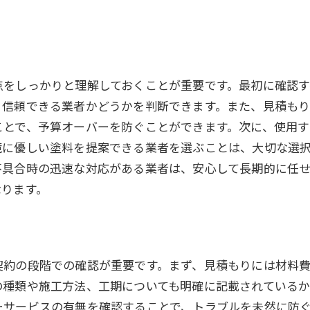
地域特有の気候に強い塗り替え業者の見つけ方
地域の気候に適した塗料の選び方
地元で評判の良い業者を選ぶメリット
点をしっかりと理解しておくことが重要です。最初に確認す
気候に特化した施工方法の重要性
、信頼できる業者かどうかを判断できます。また、見積もり
地域特有の気候条件を理解する業者を選ぶ
ことで、予算オーバーを防ぐことができます。次に、使用
気候に合った塗り替えが家を守る理由
境に優しい塗料を提案できる業者を選ぶことは、大切な選
地域密着型の業者が提供する安心感
不具合時の迅速な対応がある業者は、安心して長期的に任
施工前に確認すべき塗り替えの費用とスケジュール
なります。
費用面で安心できる業者の見つけ方
相場から見る塗り替え費用の妥当性
スケジュール管理が成功を導く理由
契約の段階での確認が重要です。まず、見積もりには材料
費用明細から見る透明性のある契約
の種類や施工方法、工期についても明確に記載されているか
施工期間を見極めるためのチェックポイント
ーサービスの有無を確認することで、トラブルを未然に防